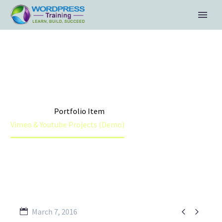


VIMEO &
YOUTUBE
PROJECTS
Home
Portfolio Item
Vimeo & Youtube Projects (Demo)


March 7, 2016