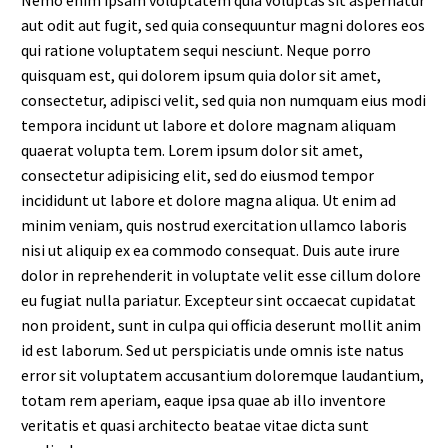
Nemo enim ipsam voluptatem quia voluptas sit aspernatur
aut odit aut fugit, sed quia consequuntur magni dolores eos
qui ratione voluptatem sequi nesciunt. Neque porro
quisquam est, qui dolorem ipsum quia dolor sit amet,
consectetur, adipisci velit, sed quia non numquam eius modi
tempora incidunt ut labore et dolore magnam aliquam
quaerat volupta tem. Lorem ipsum dolor sit amet,
consectetur adipisicing elit, sed do eiusmod tempor
incididunt ut labore et dolore magna aliqua. Ut enim ad
minim veniam, quis nostrud exercitation ullamco laboris
nisi ut aliquip ex ea commodo consequat. Duis aute irure
dolor in reprehenderit in voluptate velit esse cillum dolore
eu fugiat nulla pariatur. Excepteur sint occaecat cupidatat
non proident, sunt in culpa qui officia deserunt mollit anim
id est laborum. Sed ut perspiciatis unde omnis iste natus
error sit voluptatem accusantium doloremque laudantium,
totam rem aperiam, eaque ipsa quae ab illo inventore
veritatis et quasi architecto beatae vitae dicta sunt