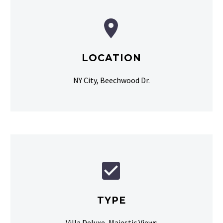


LOCATION
NY City, Beechwood Dr.


TYPE
Villa Deluxe, Majestic Views